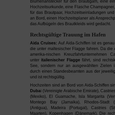
Blumenanstecker für den Bräutigam, eine eins
Hochzeitsurkunde, eine Flasche Champagner
für das Brautpaar, Hochzeitseinladungen und
an Bord, einen Hochzeitsplaner als Ansprechp
das Aufbügeln des Brautkleids wird gedacht.
Rechtsgültige Trauung im Hafen
Aida Cruises:
Auf Aida-Schiffen ist es genau
die unter maltesischer Flagge fahren. Da die A
amerika-nischen Kreuzfahrtunternehmen Car
unter
italienischer Flagge
fährt, sind rechts
See, sondern nur an ausgewählten Zielen 
durch einen Standesbeamten aus der jeweilig
und ist rechtsgültig.
Hochzeiten sind an Bord von Aida-Schiffen si
Duba
i (Vereinigte Arabische Emirate), Castrie
(Mexiko), El Guamache, Isla Margarita (Ven
Montego Bay (Jamaika), Rhodos-Stadt (G
(Antigua), Madeira (Portugal), Castries (St
Maarten), Kopenhagen (Dänemark). Die rech