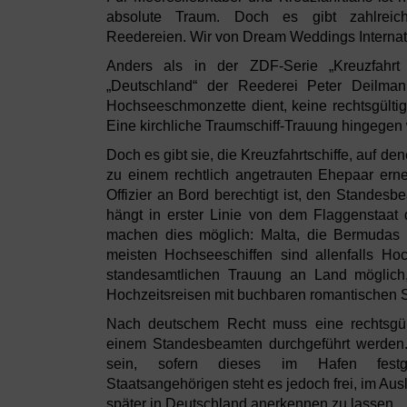
absolute Traum. Doch es gibt zahlreic
Reedereien. Wir von Dream Weddings Internati
Anders als in der ZDF-Serie „Kreuzfahrt
„Deutschland“ der Reederei Peter Deilmann
Hochseeschmonzette dient, keine rechtsgült
Eine kirchliche Traumschiff-Trauung hingegen
Doch es gibt sie, die Kreuzfahrtschiffe, auf de
zu einem rechtlich angetrauten Ehepaar ern
Offizier an Bord berechtigt ist, den Standes
hängt in erster Linie von dem Flaggenstaat 
machen dies möglich: Malta, die Bermudas
meisten Hochseeschiffen sind allenfalls Ho
standesamtlichen Trauung an Land möglic
Hochzeitsreisen mit buchbaren romantischen S
Nach deutschem Recht muss eine rechtsgü
einem Standesbeamten durchgeführt werden.
sein, sofern dieses im Hafen festg
Staatsangehörigen steht es jedoch frei, im Au
später in Deutschland anerkennen zu lassen.