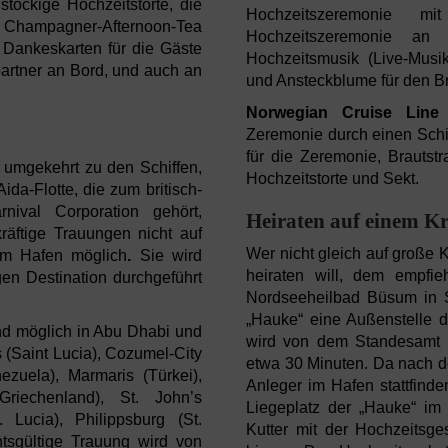
töckige Hochzeitstorte, die
Hochzeitszeremonie mi
, Champagner-Afternoon-Tea
Hochzeitszeremonie an 
 Dankeskarten für die Gäste
Hochzeitsmusik (Live-Musi
artner an Bord, und auch an
und Ansteckblume für den Br
Norwegian
Cruise Line
(
Zeremonie durch einen Schiff
für die Zeremonie, Brautst
 umgekehrt zu den Schiffen,
Hochzeitstorte und Sekt.
ida-Flotte, die zum britisch-
nival Corporation gehört,
Heiraten auf einem K
kräftige Trauungen nicht auf
Wer nicht gleich auf große 
im Hafen möglich
.
Sie wird
heiraten will, dem empfie
en Destination durchgeführt
Nordseeheilbad Büsum in S
„Hauke“ eine Außenstelle 
nd möglich in Abu Dhabi und
wird von dem Standesamt 
s (Saint Lucia), Cozumel-City
etwa 30 Minuten. Da nach 
ezuela), Marmaris (Türkei),
Anleger im Hafen stattfinde
riechenland), St. John’s
Liegeplatz der „Hauke“ im 
. Lucia), Philippsburg (St.
Kutter mit der Hochzeitsge
tsgültige Trauung wird von