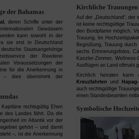
Kirchliche Trauungen
agge der Bahamas
Auf der „Deutschland“, der
al
, deren Schiffe unter der
ist keine rechtsgültige Trau
nternationalen Gewässern
den Bordpfarrer möglich. Vo
t werden kann sowohl in der
Trauung. Im Hochzeitspaket
a sie erst in Deutschland
Begrüßung, Trauung durch de
r deutsche Staatsangehörige
sechs Erinnerungsfotos, Ca
zeitsservice der Reederei
Kanzler-Zimmer, Wellness-
rmalen Voraussetzungen der
Ausflügen an Land oftmals g
ne für die Anerkennung in
Kirchlich heiraten ka
llt – dies übernimmt der
Kreuzfahrten
und
Hapag-
auch rechtsgültige Trauunge
einen Standesbeamten mitbrin
ermudas
apitäne rechtsgültig Ehen
Symbolische Hochzeit
ge des Landes fährt. Da die
ngenheit im Atlantik vor der
egebiet gehört – und damit
steht –, ist die Anerkennung