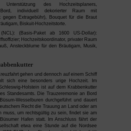
t Unterstützung des Hochzeitsplaners,
Bord, individuell dekorierter Raum mit
k gegen Extragebühr), Bouquet für die Braut
äutigam, Biskuit-Hochzeitstorte.
NCL): (Basis-Paket ab 1600 US-Dollar):
soffizier; Hochzeitskoordinator, privater Raum
rauß, Ansteckblume für den Bräutigam, Musik,
rabbenkutter
Kreuzfahrt gehen und dennoch auf einem Schiff
hlt sich eine besonders urige Hochzeit. Im
chleswig-Holstein ist auf dem Krabbenkutter
des Standesamts. Die Trauzeremonie an Bord
Büsum-Wesselburen durchgeführt und dauert
deutschem Recht die Trauung an Land oder am
n muss, um rechtsgültig zu sein, findet sie am
Büsumer Hafen statt. Im Anschluss fährt der
sellschaft etwa eine Stunde auf die Nordsee