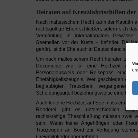
Heiraten auf Kreuzfahrtschiffen der
Nach maltesischem Recht kann der Kapitän a
rechtsgültige Ehen schließen, sofern sich das
Vermählung in internationalem Gewässer
Seemeilen vor der Küste – befindet. Da Ma
gehört, ist die Ehe auch in Deutschland sofort r
Um nach maltesischem Recht heiraten zu dür
Wi
Dokumente wie für eine Hochzeit in Deu
un
Personalausweis oder Reisepass, eine Ab
Ehefähigkeitszeugnis. Wer geschieden oder ve
beglaubigten Trauschein vergangener E
Scheidungsurteil beziehungsweise eine begla
Auch für eine Hochzeit auf See muss ein Aufge
Reederei gibt es unterschiedlich lange
rechtskräftige Eheschließung müssen zwei v
sein. Wenn keine Angehörigen oder Freun
Trauzeugen an Bord zur Verfügung stehen
Crewmitglieder übernehmen.