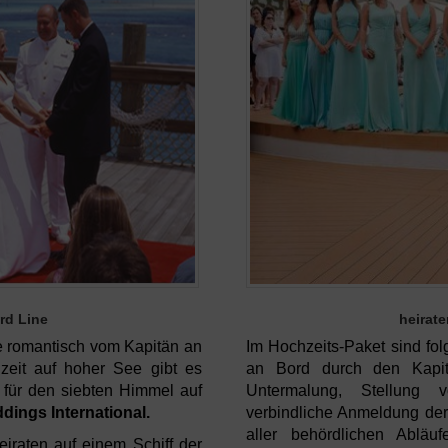
rd Line
heirate
ie romantisch vom Kapitän an
Im Hochzeits-Paket sind fol
zeit auf hoher See gibt es
an Bord durch den Kapitä
 für den siebten Himmel auf
Untermalung, Stellung 
ings International.
verbindliche Anmeldung der
aller behördlichen Ablä
eiraten auf einem Schiff der