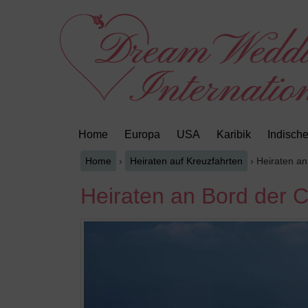
Springe
Zum
zum
Hauptmenü
Inhalt
springen
Home
Europa
USA
Karibik
Indisch
Home
›
Heiraten auf Kreuzfahrten
›
Heiraten an
Heiraten an Bord der 