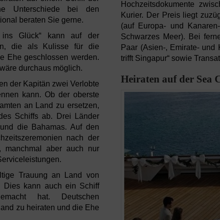
Hochzeitsdokumente zwisc
he Unterschiede bei den
Kurier. Der Preis liegt zuz
onal beraten Sie gerne.
(auf Europa- und Kanaren-R
 ins Glück“ kann auf der
Schwarzes Meer). Bei ferne
, die als Kulisse für die
Paar (Asien-, Emirate- und K
ige Ehe geschlossen werden.
trifft Singapur“ sowie Transa
 wäre durchaus möglich.
Heiraten auf der Sea 
nen der Kapitän zwei Verlobte
ennen kann. Ob der oberste
beamten an Land zu ersetzen,
des Schiffs ab. Drei Länder
 und die Bahamas. Auf den
chzeitszeremonien nach der
h, manchmal aber auch nur
erviceleistungen.
ltige Trauung an Land von
 Dies kann auch ein Schiff
emacht hat. Deutschen
sland zu heiraten und die Ehe