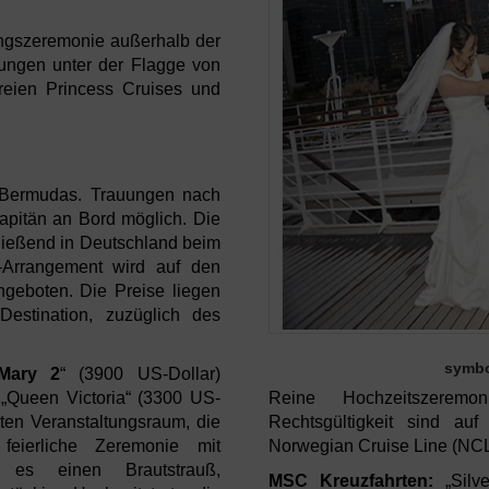
ungszeremonie außerhalb der
uungen unter der Flagge von
eien Princess Cruises und
r Bermudas. Trauungen nach
apitän an Bord möglich. Die
hließend in Deutschland beim
-Arrangement wird auf den
geboten. Die Preise liegen
stination, zuzüglich des
symbo
Mary 2
“ (3900 US-Dollar)
Reine Hochzeitszeremo
„Queen Victoria“ (3300 US-
Rechtsgültigkeit sind a
erten Veranstaltungsraum, die
Norwegian Cruise Line (NCL
eierliche Zeremonie mit
 es einen Brautstrauß,
MSC Kreuzfahrten:
„Silve