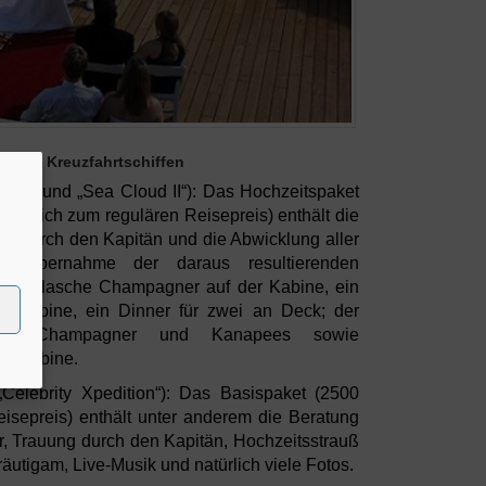
en auf Kreuzfahrtschiffen
oud“ und „Sea Cloud II“): Das Hochzeitspaket
züglich zum regulären Reisepreis) enthält die
rd durch den Kapitän und die Abwicklung aller
nd Übernahme der daraus resultierenden
ne Flasche Champagner auf der Kabine, ein
r Kabine, ein Dinner für zwei an Deck; der
usive Champagner und Kanapees sowie
der Kabine.
„Celebrity Xpedition“): Das Basispaket (2500
isepreis) enthält unter anderem die Beratung
r, Trauung durch den Kapitän, Hochzeitsstrauß
äutigam, Live-Musik und natürlich viele Fotos.