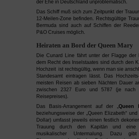
der Ehe in Deutschland unproblematisch.
Das Schiff muß sich zum Zeitpunkt der Trau
12-Meilen-Zone befinden. Rechtsgültige Tra
Bermuda sind auch auf Schiffen der Reeder
P&O Cruises möglich.
Heiraten an Bord der Queen Mary
Die Cunard Line fährt unter der Flagge de
dem Recht des Inselstaates sind durch den K
Hochzeit ist rechtsgültig, wenn man sie ansc
Standesamt eintragen lässt. Das Hochzeits
meisten Reisen ab sieben Nächten Dauer an
zwischen 2327 Euro und 5787 (je nach De
Reisepreises).
Das Basis-Arrangement auf der „
Queen 
beziehungsweise der „Queen Elizabeth“ und 
Dollar) umfasst jeweils einen festlich dekori
Trauung durch den Kapitän und eine f
musikalischer Untermalung. Dazu gibt