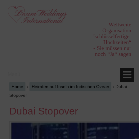
Springe
Zum
zum
Hauptmenü
Inhalt
springen
Weltweite
Organisation
"schlüsselfertiger
Hochzeiten“
- Sie müssen nur
noch “Ja“ sagen
Menü
Home
›
Heiraten auf Inseln im Indischen Ozean
›
Dubai
Stopover
Dubai Stopover