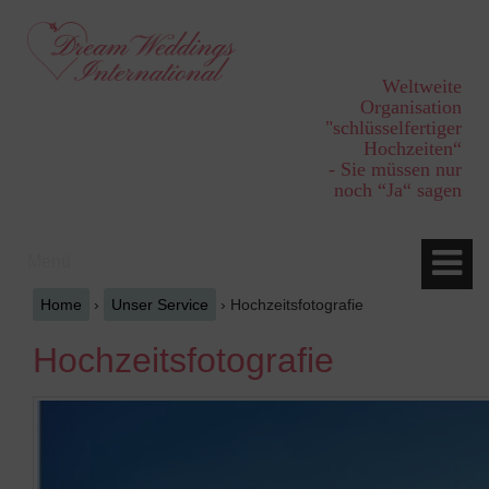
Springe
Zum
zum
Hauptmenü
Inhalt
springen
Weltweite
Organisation
"schlüsselfertiger
Hochzeiten“
- Sie müssen nur
noch “Ja“ sagen
Menü
Home
›
Unser Service
›
Hochzeitsfotografie
Hochzeitsfotografie