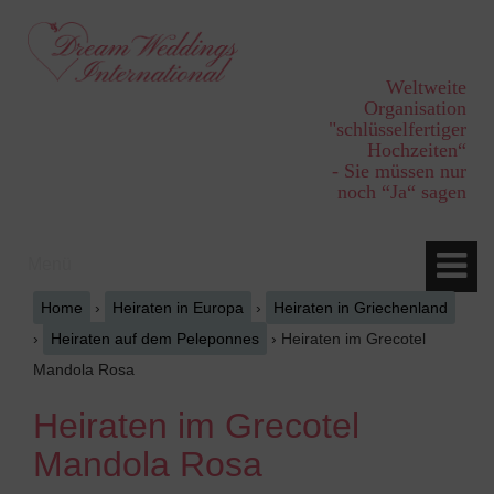
Springe
Zum
zum
Hauptmenü
Inhalt
springen
Weltweite
Organisation
"schlüsselfertiger
Hochzeiten“
- Sie müssen nur
noch “Ja“ sagen
Menü
Home
›
Heiraten in Europa
›
Heiraten in Griechenland
›
Heiraten auf dem Peleponnes
›
Heiraten im Grecotel
Mandola Rosa
Heiraten im Grecotel
Mandola Rosa