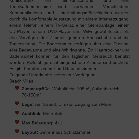
Kühlschrank, ein Minikühlschrank und eine
Tee-/Kaffeemaschine sind vorhanden. Verschiedene
Kommunikations- und Unterhaltungsmöglichkeiten werden
durch die komfortable Ausstattung mit einem Internetzugang,
einem Telefon, einem TV-Gerät, einer Stereoanlage, einem
CD-Player, einem DVD-Player und WiFi gewährleistet. Zu
den Vorzügen der Zimmer gehören Hausschuhe und die
Tageszeitung. Die Badezimmer verfügen über eine Dusche,
eine Badewanne und eine Whirlwanne. Ein Haartrockner und
Bademäntel können für den täglichen Gebrauch benutzt
werden. Rollstuhlgerecht eingerichtete Zimmer sind buchbar.
Es gibt Familienzimmer und Raucherzimmer.
Folgende Unterkünfte stehen zur Verfügung.
Beach Villas
Zimmergröße:
Wohnfläche 105m², Außenbereich
70-150m²
Lage:
Am Strand, Direkter Zugang zum Meer
Ausblick:
Meerblick
Max.Belegung:
4+1
Layout:
Getrennte/s Schlafzimmer