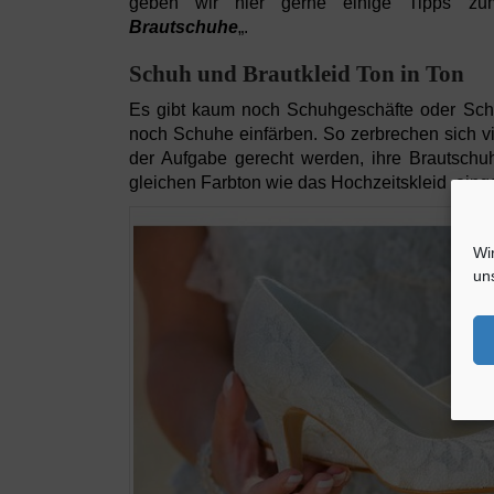
geben wir hier gerne einige Tipps z
Brautschuhe
„.
Schuh und Brautkleid Ton in Ton
Es gibt kaum noch Schuhgeschäfte oder Schu
noch Schuhe einfärben. So zerbrechen sich vi
der Aufgabe gerecht werden, ihre Brautsch
gleichen Farbton wie das Hochzeitskleid ein
Wi
un