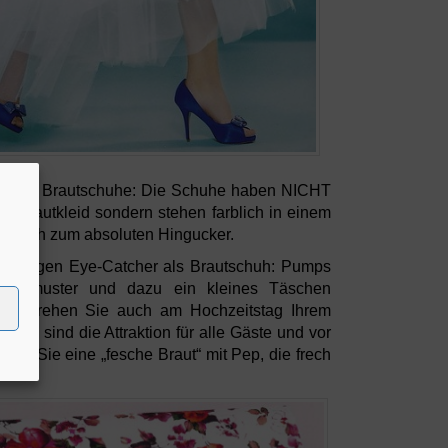
m Punkto Brautschuhe: Die Schuhe haben NICHT
s Brautkleid sondern stehen farblich in einem
adurch zum absoluten Hingucker.
richtigen Eye-Catcher als Brautschuh: Pumps
lumenmuster und dazu ein kleines Täschen
verdrehen Sie auch am Hochzeitstag Ihrem
und sind die Attraktion für alle Gäste und vor
 sind Sie eine „fesche Braut“ mit Pep, die frech