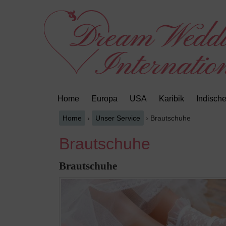
Springe
Zum
zum
Hauptmenü
Inhalt
springen
Home
Europa
USA
Karibik
Indisch
Home
›
Unser Service
›
Brautschuhe
Brautschuhe
Brautschuhe