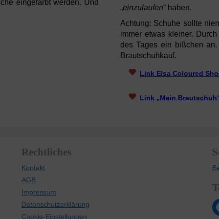
he eingefärbt werden. Und
„
einzulaufen
“ haben.
Achtung: Schuhe sollte nie
immer etwas kleiner. Durch
des Tages ein bißchen an. 
Brautschuhkauf.
Link Elsa Coloured Sh
Link „Mein Brautschuh
Rechtliches
S
Kontakt
B
AGB
T
Impressum
Datenschutzerklärung
Cookie-Einstellungen