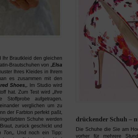
Ihr Brautkleid den gleichen
atin-Brautschuhen von „
E
l
sa
uster Ihres Kleides in Ihrem
 man es zusammen mit den
ured Shoes
„. Im Studio wird
off hat. Zum Test wird „
Ihre
Stoffprobe aufgetragen.
einander verglichen um zu
nn der Farbton perfekt paßt,
drückender Schuh – ni
eingefärbten Schuhe werden
 Braut, zurück geschickt und
Die Schuhe die Sie am Hoch
n Ton
„. Und noch ein Tipp:
vorher für mehrere Stun