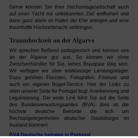
Gerne können Sie Ihrer Hochzeitsgesellschaft auch
auf einer Yacht mit unbekannten Ziel entfliehen und
dann ganz allein im Hafen der Ehe anlegen und eine
traumhafte Hochzeitsnacht verbringen.
Traumhochzeit an der Algarve
Wir sprechen fließend portugiesisch und kennen uns
an der Algarve gut aus. So können wir ohne
Zwischenhändler für Sie, liebes Brautpaar tätig sein.
Wir verfügen wir über erstklassige Leistungsträger.
Dazu gehören Floristen, Fotografen, Friseure und
auch ein eigener Bügel-Service. Hier die Links zu
allen unserer Seite für Portugal bzgl. Anerkennung und
Legalisierung. Der erste Link führt Sie auf die Seite
des Bundesverwaltungsamtes (BVA). dies ist die
höchste deutsche Behörde die sich um
Rechtangelegenheiten deutscher Staatsbürger im
Ausland kümmert.
BVA Deutsche heiraten in Portugal