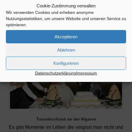
Link: Deutsche Botschaft Lissabon
Cookie-Zustimmung verwalten
Eheschließungen
Wir verwenden Cookies und erheben anonyme
Link: heiraten in Lissabon
Nutzungsstatistiken, um unsere Website und unseren Service zu
optimieren.
unvergessliche Momente Ihres Lebens
Akzeptieren
Ablehnen
Konfigurieren
Datenschutzerklärung
Impressum
Traumhochzeit an der Algarve
Es gibt Momente im Leben die vergisst man nicht und