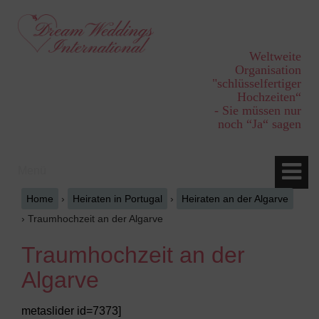
Springe
Zum
zum
Hauptmenü
Inhalt
springen
Weltweite
Organisation
"schlüsselfertiger
Hochzeiten“
- Sie müssen nur
noch “Ja“ sagen
Menü
Home
›
Heiraten in Portugal
›
Heiraten an der Algarve
›
Traumhochzeit an der Algarve
Traumhochzeit an der
Algarve
metaslider id=7373]