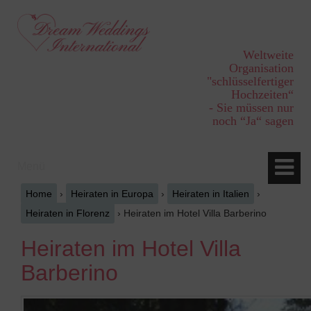
Springe
Zum
zum
Hauptmenü
Inhalt
springen
Weltweite
Organisation
"schlüsselfertiger
Hochzeiten“
- Sie müssen nur
noch “Ja“ sagen
Menü
Home
›
Heiraten in Europa
›
Heiraten in Italien
›
Heiraten in Florenz
›
Heiraten im Hotel Villa Barberino
Heiraten im Hotel Villa
Barberino