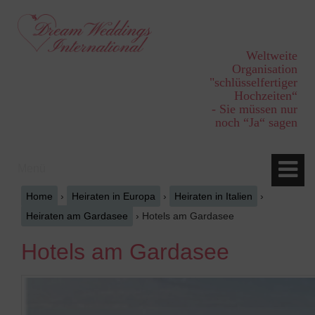
Springe
Zum
zum
Hauptmenü
Inhalt
springen
Weltweite
Organisation
"schlüsselfertiger
Hochzeiten“
- Sie müssen nur
noch “Ja“ sagen
Menü
Home
›
Heiraten in Europa
›
Heiraten in Italien
›
Heiraten am Gardasee
›
Hotels am Gardasee
Hotels am Gardasee